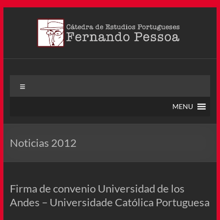
Saltar
al
contenido
Cátedra Pessoa
La Cátedra de Estudios Portugueses Fernando Pessoa fue
Menú
creada en agosto de 2011, tras la Semana de Portugal. Esta
Cátedra – la primera en Colombia y la cuarta en toda América
MENU
Latina
Noticias 2012
Firma de convenio Universidad de los
Andes – Universidade Católica Portuguesa