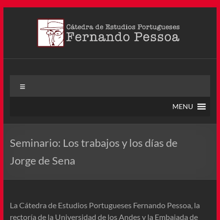
Saltar
al
contenido
Cátedra Pessoa
La Cátedra de Estudios Portugueses Fernando Pessoa fue
Menú
creada en agosto de 2011, tras la Semana de Portugal. Esta
Cátedra – la primera en Colombia y la cuarta en toda América
MENU
Latina
Seminario: Los trabajos y los días de
Jorge de Sena
La Cátedra de Estudios Portugueses Fernando Pessoa, la
rectoría de la Universidad de los Andes y la Embajada de