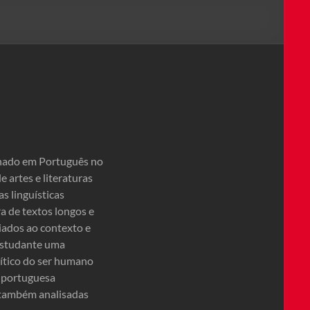
onado em Português no
 artes e literaturas
s linguísticas
a de textos longos e
iados ao contexto e
 estudante uma
ítico do ser humano
ua portuguesa
o também analisadas