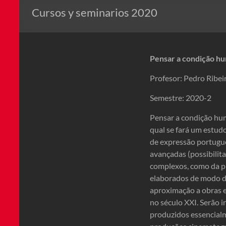
Cursos y seminarios 2020
Pensar a condição hu
Profesor: Pedro Ribei
Semestre: 2020-2
Pensar a condição hu
qual se fará um estudo
de expressão portugue
avançadas (possibilit
complexos, como da pr
elaborados de modo d
aproximação a obras e
no século XXI. Serão i
produzidos essencialm