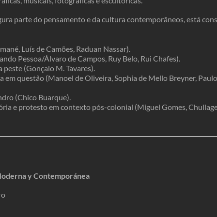
icas, musicais, fotográficas e escultóricas.
igura parte do pensamento e da cultura contemporâneos, está co
amané, Luís de Camões, Raduan Nassar).
ando Pessoa/Álvaro de Campos, Ruy Belo, Rui Chafes).
a peste (Gonçalo M. Tavares).
za em questão (Manoel de Oliveira, Sophia de Mello Breyner, Paul
ndro
(Chico Buarque).
ria e protesto em contexto pós-colonial (Miguel Gomes, Chullage,
 Moderna y Contemporánea
ro