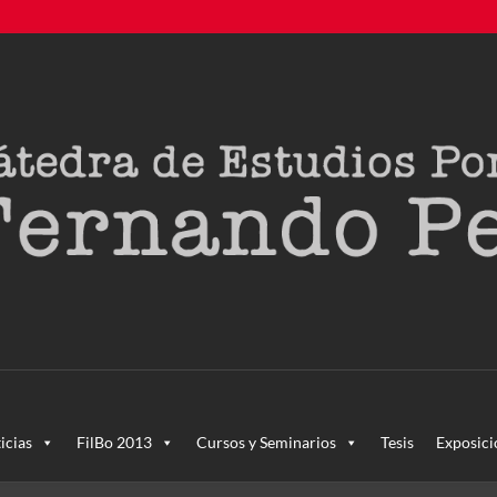
creada en agosto de 2011, tras la Semana de Portugal. Esta Cáted
icias
FilBo 2013
Cursos y Seminarios
Tesis
Exposici