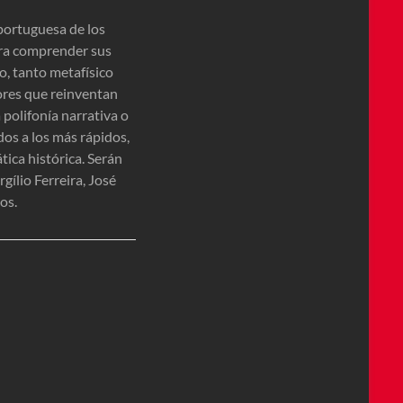
portuguesa de los
para comprender sus
o, tanto metafísico
tores que reinventan
a polifonía narrativa o
dos a los más rápidos,
tica histórica. Serán
ílio Ferreira, José
os.