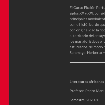
El Curso Ficción Port
siglos XX y XXI, consi
principales movimient
como histórico, de que
con originalidad la fic
al territorio del ensa
los más aforísticos o l
estudiados, de modo pa
Saramago, Herberto Hel
Literaturas africana
Profesor: Pedro Manu
Semestre: 2020-1