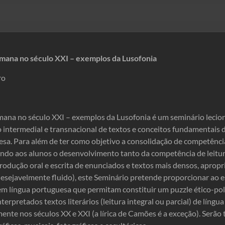
mana no século XXI – exemplos da Lusofonia
ro
mana no século XXI – exemplos da Lusofonia
é um seminário leci
 intermedial e transnacional de textos e conceitos fundamentais de
sa. Para além de ter como objetivo a consolidação de competência
ando aos alunos o desenvolvimento tanto da competência de leitur
odução oral e escrita de enunciados e textos mais densos, apropr
esejavelmente fluido), este Seminário pretende proporcionar ao
m língua portuguesa que permitam constituir um puzzle ético-pol
nterpretados textos literários (leitura integral ou parcial) de líng
ente nos séculos XX e XXI (a lírica de Camões é a exceção). Serã