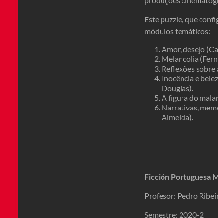
produções cinematográf
Este puzzle, que conf
módulos temáticos:
Amor, desejo (C
Melancolia (Fern
Reflexões sobre 
Inocência e bele
Douglas).
A figura do mala
Narrativas, memó
Almeida).
Ficción Portuguesa
Profesor: Pedro Ribei
Semestre: 2020-2