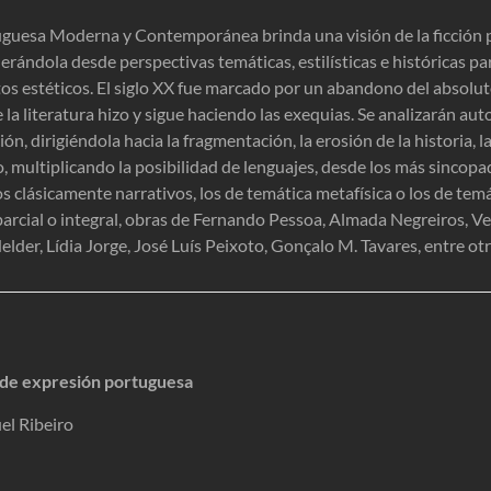
uguesa Moderna y Contemporánea brinda una visión de la ficción 
derándola desde perspectivas temáticas, estilísticas e históricas 
os estéticos. El siglo XX fue marcado por un abandono del absolut
 la literatura hizo y sigue haciendo las exequias. Se analizarán au
ción, dirigiéndola hacia la fragmentación, la erosión de la historia, l
yo, multiplicando la posibilidad de lenguajes, desde los más sincopa
os clásicamente narrativos, los de temática metafísica o los de temá
rcial o integral, obras de Fernando Pessoa, Almada Negreiros, Verg
der, Lídia Jorge, José Luís Peixoto, Gonçalo M. Tavares, entre otr
s de expresión portuguesa
el Ribeiro