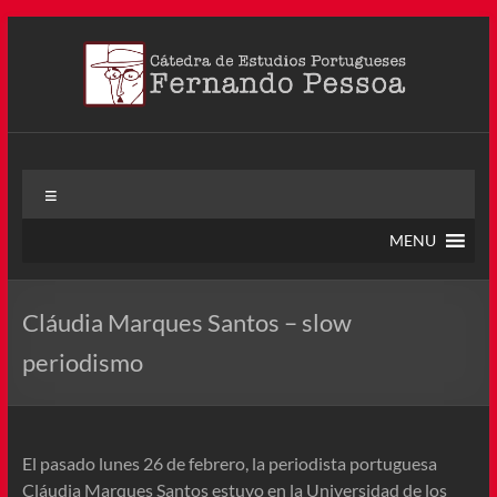
Saltar
al
contenido
Cátedra Pessoa
La Cátedra de Estudios Portugueses Fernando Pessoa fue
Menú
creada en agosto de 2011, tras la Semana de Portugal. Esta
Cátedra – la primera en Colombia y la cuarta en toda América
MENU
Latina
Cláudia Marques Santos – slow
periodismo
El pasado lunes 26 de febrero, la periodista portuguesa
Cláudia Marques Santos estuvo en la Universidad de los