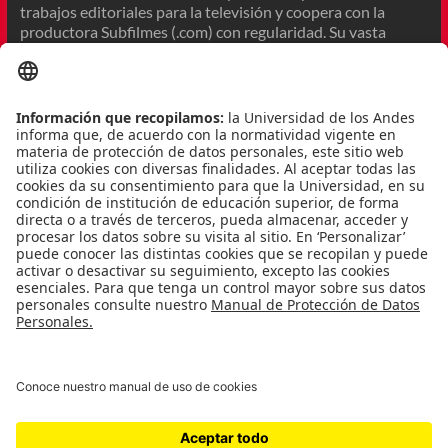
trabajos editoriales para la televisión y coopera con la
productora Subfilmes (.com) con regularidad. Su vasta
experiencia editorial en este campo incluye magazines
culturales, documentales, reportajes y entrevistas. Tiene,
también, un proyecto online de «
slow journalism
» llamado If
You Walk the Galaxies (.com): entrevistas hechas a
personas del mundo lusófono de las artes, en las que se
busca desacelerar la velocidad con que se consume
información en la actualidad y se da espacio a plantear ideas
que giran esencialmente en torno a conceptos como el
tiempo, el cuerpo o el lenguaje. Actualmente está
escribiendo varios libros (ya se han publicado tres de su
autoría) para Arte Pública – Fundação EDP, un proyecto
que lleva al arte público a localidades de menor densidad
poblacional, del sur al norte de Portugal. Las obras de arte
creadas tienen como punto de partida el diálogo entre los
artistas invitados y las comunidades locales. Además, está
terminando un documental sobre la relación de la ciudad de
Lisboa con el sonido para el canal público nacional RTP
junto al reconocido director de sonido para el cine, Vasco
Pimentel.
Para mayor información, visitar
If You Walk the Galaxies
.