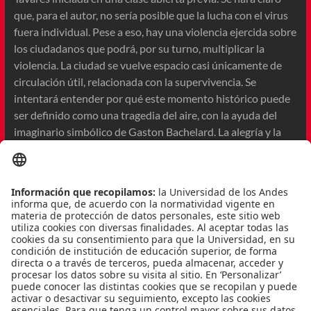
que, para el autor, no sería posible que la lucha con el virus
fuera individual. Pese a eso, hay una violencia ejercida sobre
los ciudadanos que podrá, por su turno, multiplicar la
violencia. La ciudad se vuelve espacio casi únicamente de
circulación útil, relacionada con la supervivencia. Se
intentará entender por qué este momento histórico puede
ser definido como una tragedia del aire, con la ayuda del
imaginario simbólico de Gaston Bachelard. La alegría y la
libertad están muy condicionadas, pero hay algunas lineas
de fuga, seres que resisten.