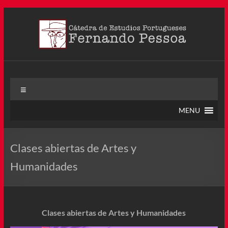
Saltar
al
contenido
Cátedra Pessoa
La Cátedra de Estudios Portugueses Fernando Pessoa fue
Menú
creada en agosto de 2011, tras la Semana de Portugal. Esta
Cátedra – la primera en Colombia y la cuarta en toda América
MENU
Latina
Clases abiertas de Artes y
Humanidades
Clases abiertas de Artes y Humanidades