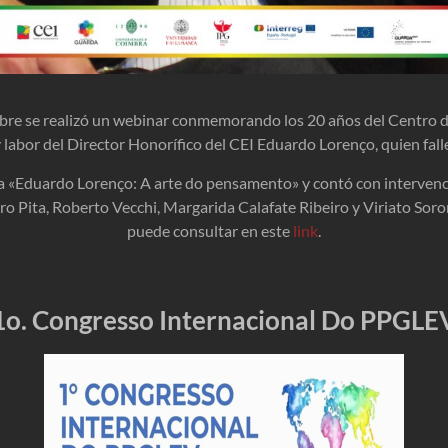
mbre se realizó un webinar conmemorando los 20 años del Centro de
y labor del Director Honorífico del CEI Eduardo Lorenço, quien fal
ula «Eduardo Lorenço: A arte do pensamento» y contó con interven
ro Pita, Roberto Vecchi, Margarida Calafate Ribeiro y Viriato So
puede consultar en este
link
.
1o. Congresso Internacional Do PPGLE