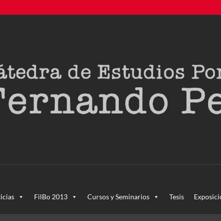
creada en agosto de 2011, tras la Semana de Portugal. Esta Cáted
icias
FilBo 2013
Cursos y Seminarios
Tesis
Exposici