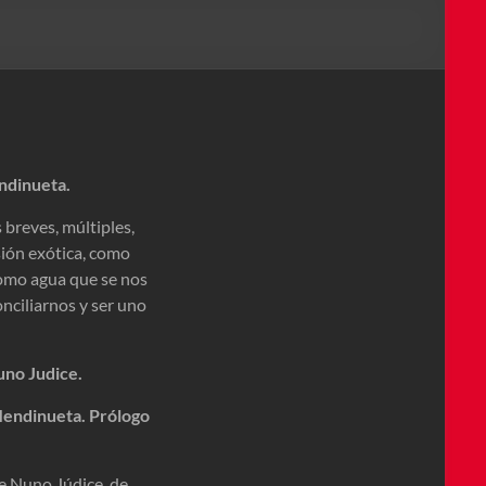
ndinueta.
s breves, múltiples,
sión exótica, como
como agua que se nos
nciliarnos y ser uno
uno Judice.
endinueta. Prólogo
e Nuno Júdice, de