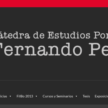
creada en agosto de 2011, tras la Semana de Portugal. Esta Cáted
icias
FilBo 2013
Cursos y Seminarios
Tesis
Exposici