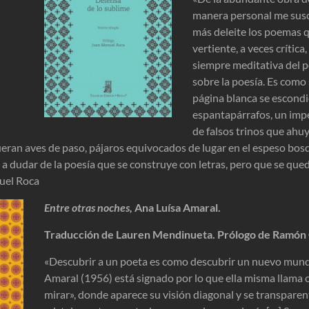
manera personal me susci
más deleite los poemas q
vertiente, a veces crítica
siempre meditativa del 
sobre la poesía. Es como 
página blanca se escondi
espantapárrafos, un imp
de falsos trinos que ahu
ueran aves de paso, pájaros equivocados de lugar en el espeso bosq
 a dudar de la poesía que se construye con letras, pero que se queda
uel Roca
Entre otras noches,
Ana Luísa Amaral.
Traducción de Lauren Mendinueta. Prólogo de Ramón 
«Descubrir a un poeta es como descubrir un nuevo mundo
Amaral (1956) está signado por lo que ella misma llama c
mirar», donde aparece su visión diagonal y se transpare