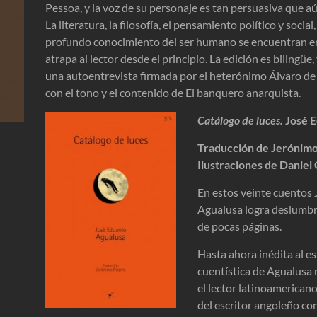
Pessoa, y la voz de su personaje es tan persuasiva que aú
La literatura, la filosofía, el pensamiento político y social,
profundo conocimiento del ser humano se encuentran en
atrapa al lector desde el principio. La edición es bilingü
una autoentrevista firmada por el heterónimo Álvaro d
con el tono y el contenido de El banquero anarquista.
Catálogo de luces.
José E
Traducción de Jerónimo
Ilustraciones de Danie
En estos veinte cuentos
Agualusa logra deslumbra
de pocas páginas.
Hasta ahora inédita al es
cuentística de Agualusa r
el lector latinoamericano
del escritor angoleño con 