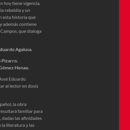
n hoy tiene vigencia.
 la rebeldía y un
 esta historia que
e, y además contiene
e Campos, que dialoga
duardo Agalusa.
 Pizarro.
l Gómez Henao.
 José Eduardo
r al lector en dosis
pañol, la obra
esultará familiar para
, dadas las afinidades
la literatura y las