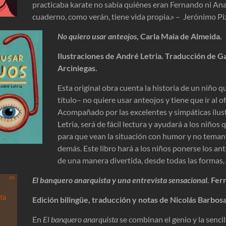
practicaba karate no sabía quiénes eran Fernando ni Ana
cuaderno, como verán, tiene vida propia.» – Jerónimo Pi
No quiero usar anteojos
, Carla Maia de Almeida.
Ilustraciones de André Letria. Traducción de G
Arciniegas.
Esta original obra cuenta la historia de un niño 
título– no quiere usar anteojos y tiene que ir al 
Acompañado por las excelentes y simpáticas ilus
Letria, será de fácil lectura y ayudará a los niños 
para que vean la situación con humor y no teman a
demás. Este libro hará a los niños ponerse los an
de una manera divertida, desde todas las formas,
El banquero anarquista y una entrevista sensacional
.
Fer
Edición bilingüe, traducción y notas de Nicolás Barbos
En
El banquero anarquista
se combinan el genio y la senci