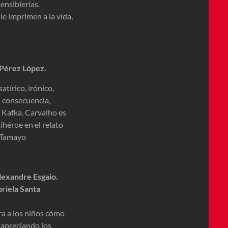
ensiblerías.
 le imprimen a la vida,
 Pérez López.
tírico, irónico,
n consecuencia,
 Kafka. Carvalho es
ihéroe en el relato
o Tamayo
lexandre Esgaio.
riela Santa
ra a los niños cómo
d apreciando los