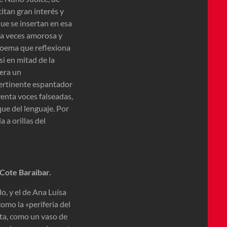
tan gran interés y
ue se insertan en esa
, a veces amorosa y
poema que reflexiona
si en mitad de la
era un
ertinente espantador
yenta voces falseadas,
ue del lenguaje. Por
 a orillas del
Cote Baraibar.
, y el de Ana Luísa
omo la «periferia del
nta, como un vaso de