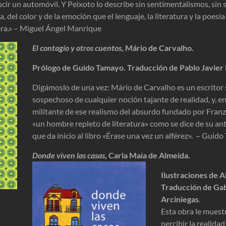
r un automóvil. Y Peixoto lo describe sin sentimentalismos, sin s
, del color y de la emoción que el lenguaje, la literatura y la poesía
ora.» – Miguel Ángel Manrique
El contagio y otros cuentos
, Mário de Carvalho.
Prólogo de Guido Tamayo. Traducción de Pablo Javier
Digámoslo de una vez: Mário de Carvalho es un escritor sa
sospechoso de cualquier noción tajante de realidad, y, e
militante de ese realismo del absurdo fundado por Franz
«un hombre repleto de literatura» como se dice de su ant
que da inicio al libro «Érase una vez un alférez». – Guid
Donde viven las casas
, Carla Maia de Almeida.
Ilustraciones de A
Traducción de Gab
Arciniegas
.
Esta obra le muest
percibir la realida