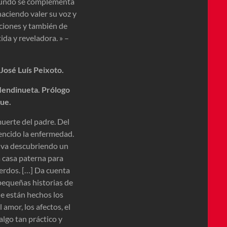
u mundo se complementa
haciendo valer su voz y
cciones y también de
da y reveladora. » –
 José Luís Peixoto.
endinueta. Prólogo
ue.
muerte del padre. Del
encido la enfermedad.
or va descubriendo un
a casa paterna para
erdos. […] Da cuenta
 pequeñas historias de
que están hechos los
l amor, los afectos, el
 algo tan práctico y