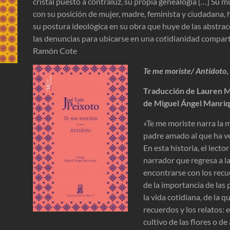
cristal puesto a contraluz, su propia genealogía […] S
con su posición de mujer, madre, feminista y ciudadana, 
su postura ideológica en su obra que huye de las abstra
las denuncias para ubicarse en una cotidianidad comparti
Ramón Cote
Te me moriste/ Antídoto
,
Traducción de Lauren M
de Miguel Ángel Manriq
«Te me moriste narra la 
padre amado al que ha v
En esta historia, el lect
narrador que regresa a l
encontrarse con los recu
de la importancia de las
la vida cotidiana, de la 
recuerdos y los relatos: e
cultivo de las flores o de