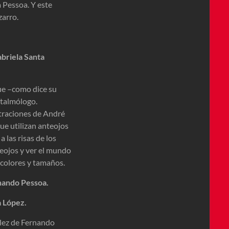
 Pessoa. Y este
zarro.
abriela Santa
que –como dice su
oftalmólogo.
traciones de André
que utilizan anteojos
 las risas de los
teojos y ver el mundo
 colores y tamaños.
nando Pessoa.
a López.
llez de Fernando