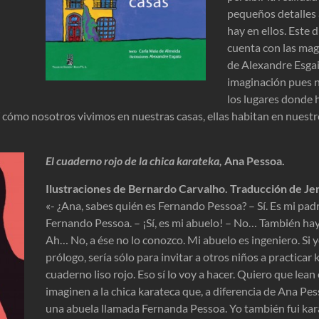
pequeños detalles 
hay en ellos. Este d
cuenta con las magn
de Alexandre Esgai
imaginación pues 
los lugares donde
í cómo nosotros vivimos en nuestras casas, ellas habitan en nuestro
El cuaderno rojo de la chica karateka
,
Ana Pessoa.
Ilustraciones de Bernardo Carvalho. Traducción de Je
«- ¿Ana, sabes quién es Fernando Pessoa? – Sí. Es mi pa
Fernando Pessoa. – ¡Sí, es mi abuelo! – No… También hay 
Ah… No, a ése no lo conozco. Mi abuelo es ingeniero. Si y
prólogo, sería sólo para invitar a otros niños a practicar
cuaderno liso rojo. Eso sí lo voy a hacer. Quiero que lean 
imaginen a la chica karateca que, a diferencia de Ana Pes
una abuela llamada Fernanda Pessoa. Yo también fui ka