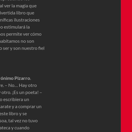
al ver la magia que
ivertida libro que
íficas ilustraciones
o estimulará la
nos permite ver cómo
 habitamos no son
 ser y son nuestro fiel
rónimo Pizarro
.
dre. – No… Hay otro
otro. ¡Es un poeta! –
o escribiera un
 karate y a comprar un
este libro y se
soa, tal vez no tuvo
rateca y cuando