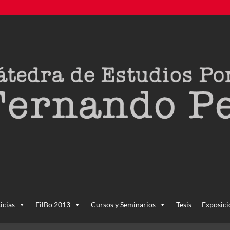
creada en agosto de 2011, tras la Semana de Portugal. Esta Cáted
icias
FilBo 2013
Cursos y Seminarios
Tesis
Exposici