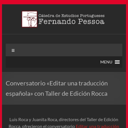
Saltar
al
contenido
Cátedra Pessoa
La Cátedra de Estudios Portugueses Fernando Pessoa fue
Menú
creada en agosto de 2011, tras la Semana de Portugal. Esta
Cátedra – la primera en Colombia y la cuarta en toda América
MENU
Latina
Conversatorio «Editar una traducción
española» con Taller de Edición Rocca
Luis Roca y Juanita Roca, directores del Taller de Edición
Rocca, ofrecieron el conversatorio
Editar una traducción