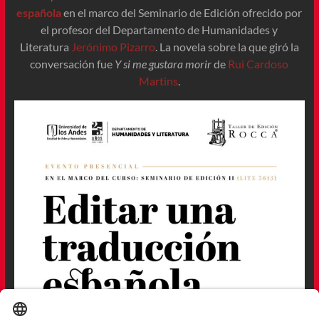
española
en el marco del Seminario de Edición ofrecido por
el profesor del Departamento de Humanidades y
Literatura
Jerónimo Pizarro
. La novela sobre la que giró la
conversación fue
Y si me gustara morir
de
Rui Cardoso
Martins
.