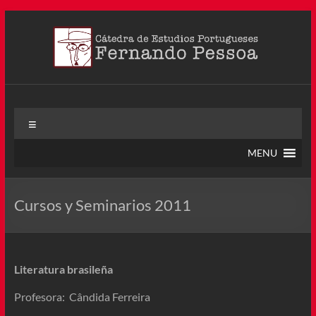
Saltar
al
contenido
Cátedra Pessoa
La Cátedra de Estudios Portugueses Fernando Pessoa fue
Menú
creada en agosto de 2011, tras la Semana de Portugal. Esta
Cátedra – la primera en Colombia y la cuarta en toda América
MENU
Latina
Cursos y Seminarios 2011
Literatura brasileña
Profesora: Cândida Ferreira