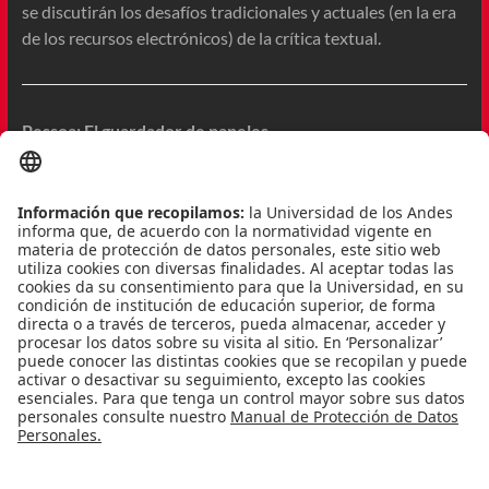
se discutirán los desafíos tradicionales y actuales (en la era
de los recursos electrónicos) de la crítica textual.
Pessoa: El guardador de papeles
Profesor: Jerónimo Pizarro
Código: LITE-2518B
Semestre: 2011-2
Este curso estará dedicado a uno de los mayores escritores
del siglo XX, en torno del cual gira en gran medida el
modernismo portugués. Fernando Pessoa escribió a veces
bajo su nombre y otras bajo el de varios heterónimos,
personalidades literarias y «figuras de sueño». El recorrido
por su obra permitirá descubrir un universo múltiple que
continúa en expansión, ya que cuando murió, en 1935,
Pessoa sólo había publicado una mínima parte de sus