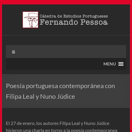
Saltar
al
contenido
Cátedra Pessoa
La Cátedra de Estudios Portugueses Fernando Pessoa fue
Menú
creada en agosto de 2011, tras la Semana de Portugal. Esta
Cátedra – la primera en Colombia y la cuarta en toda América
MENU
Latina
Poesía portuguesa contemporánea con
Filipa Leal y Nuno Júdice
El 27 de enero, los autores Filipa Leal y Nuno Júdice
hicieron una charla en torno a la poesía contemporanea