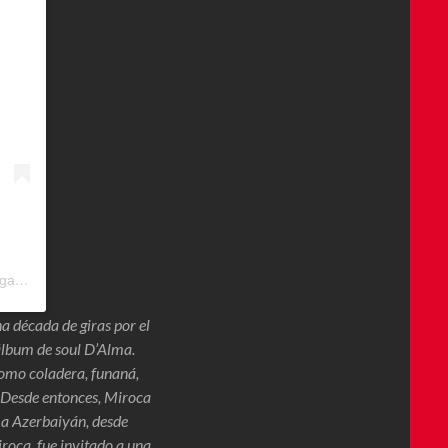
Una publicación compartida de Embaixada de Portugal em Bogotá (@portugalencolombia)
a década de giras por el
álbum de soul D’Alma.
como coladera, funaná,
 Desde entonces, Miroca
 a Azerbaiyán, desde
roca, fue invitado a una