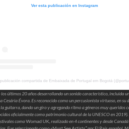
Ver esta publicación en Instagram
los últimos 20 años desarrollando un sonido característico, incluida un
a Cesária Évora. Es reconocido como un percusionista virtuoso, en su 
 la guitarra, dando un giro y agregando ritmo a géneros muy queridos 
cidos oficialmente como patrimonio cultural de la UNESCO en 2019).
festivales como
Womad UK
, realizado en 4 continentes y desde Canadá
rias. Fue seleccionado como
«Must See Artists
‟ por
El País
español. Mi