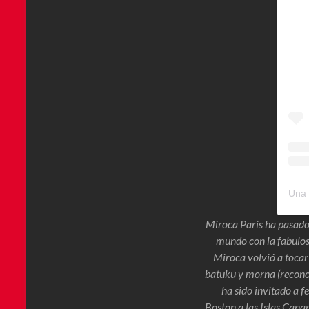
Miroca París ha pasado 
mundo con la fabulos
Miroca volvió a tocar
batuku y morna (recono
ha sido invitado a 
Boston a las Islas Cana