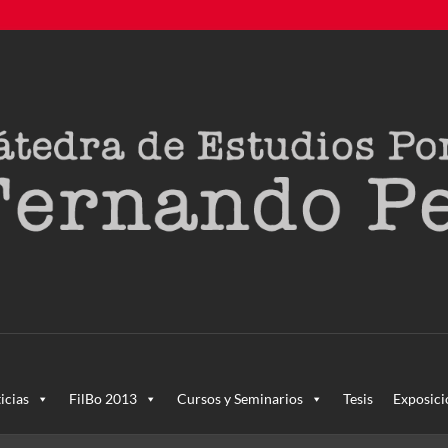
creada en agosto de 2011, tras la Semana de Portugal. Esta Cáted
icias
FilBo 2013
Cursos y Seminarios
Tesis
Exposici