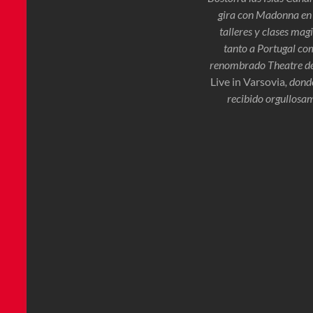
gira con Madonna en 
talleres y clases mag
tanto a Portugal com
renombrado Theatre de 
Live in Varsovia
, dond
recibido orgullosam