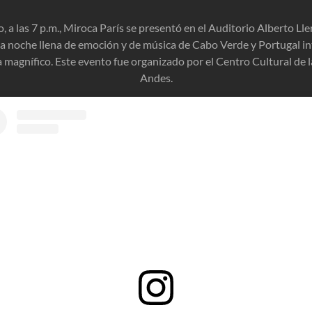
o, a las 7 p.m., Miroca París se presentó en el Auditorio Alberto Ll
a noche llena de emoción y de música de Cabo Verde y Portugal i
 magnífico. Este evento fue organizado por el Centro Cultural de l
Andes.