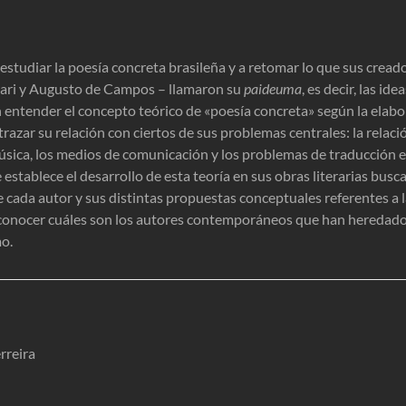
 estudiar la poesía concreta brasileña y a retomar lo que sus crea
ari y Augusto de Campos – llamaron su
paideuma
, es decir, las id
n entender el concepto teórico de «poesía concreta» según la elabo
trazar su relación con ciertos de sus problemas centrales: la relació
 música, los medios de comunicación y los problemas de traducción 
establece el desarrollo de esta teoría en sus obras literarias bus
 cada autor y sus distintas propuestas conceptuales referentes a la
 conocer cuáles son los autores contemporáneos que han heredad
mo.
rreira