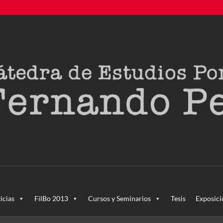
creada en agosto de 2011, tras la Semana de Portugal. Esta Cáted
icias
FilBo 2013
Cursos y Seminarios
Tesis
Exposici