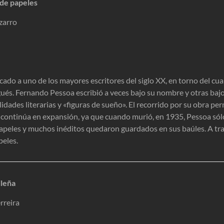
 de papeles
zarro
cado a uno de los mayores escritores del siglo XX, en torno del cua
és. Fernando Pessoa escribió a veces bajo su nombre y otras bajo 
dades literarias y «figuras de sueño». El recorrido por su obra per
 continúa en expansión, ya que cuando murió, en 1935, Pessoa sól
apeles y muchos inéditos quedaron guardados en sus baúles. A tr
peles.
ileña
rreira