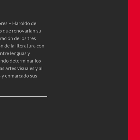
dores – Haroldo de
eas que renovarían su
ración de los tres
n de la literatura con
entre lenguas y
cando determinar los
s artes visuales y al
o y enmarcado sus