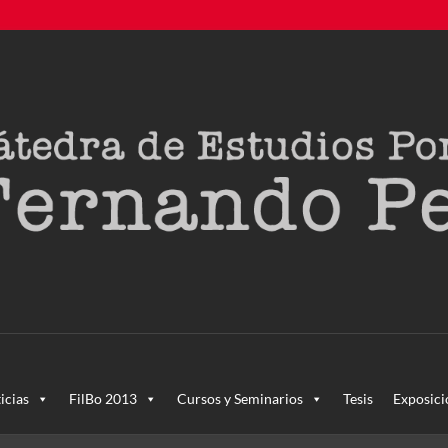
creada en agosto de 2011, tras la Semana de Portugal. Esta Cáted
icias
FilBo 2013
Cursos y Seminarios
Tesis
Exposici