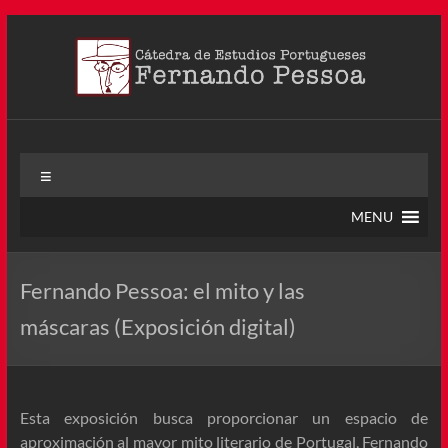
Saltar
al
contenido
Cátedra Pessoa
La Cátedra de Estudios Portugueses Fernando Pessoa fue
Menú
creada en agosto de 2011, tras la Semana de Portugal. Esta
Cátedra – la primera en Colombia y la cuarta en toda América
MENU
Latina
Fernando Pessoa: el mito y las
máscaras (Exposición digital)
Esta exposición busca proporcionar un espacio de
aproximación al mayor mito literario de Portugal, Fernando