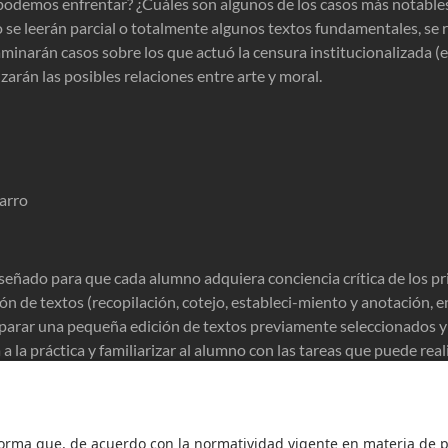
 podemos enfrentar? ¿Cuáles son algunos de los casos más notables
o se leerán parcial o totalmente algunos textos fundamentales, se 
xaminarán casos sobre los que actuó la censura institucionalizada (e
izarán las posibles relaciones entre arte y moral.
arro
iseñado para que cada alumno adquiera conciencia crítica de los pr
ón de textos (recopilación, cotejo, estableci-miento y anotación, en
eparar una pequeña edición de textos previamente seleccionados y 
 a la práctica y familiarizar al alumno con las tareas que puede real
 busca mostrar que la edición, que hace posible la existencia de una
nar su lectura. Durante el semes-tre se leerán y estudiarán difere
hispánicos y se discutirán los desafíos tradicionales y actuales (en
ica textual.