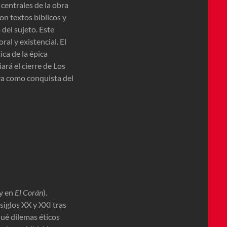
 centrales de la obra
on textos bíblicos y
 del sujeto. Este
al y existencial. El
ca de la épica
ará el cierre de Los
 ya como conquista del
y en
El Corán
).
siglos XX y XXI tras
Qué dilemas éticos