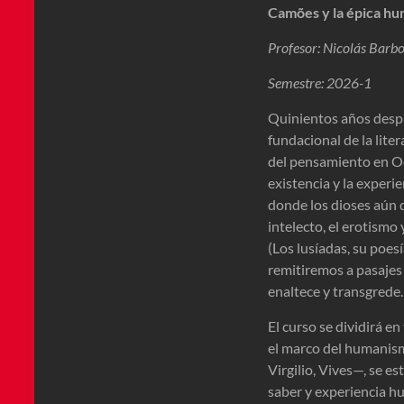
Camões y la épica hu
Profesor: Nicolás Barb
Semestre: 2026-1
Quinientos años despu
fundacional de la lit
del pensamiento en Oc
existencia y la experi
donde los dioses aún 
intelecto, el erotismo
(Los lusíadas, su poes
remitiremos a pasajes 
enaltece y transgrede.
El curso se dividirá e
el marco del humanismo
Virgilio, Vives—, se e
saber y experiencia hu