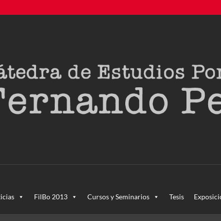
creada en agosto de 2011, tras la Semana de Portugal. Esta Cáted
icias
FilBo 2013
Cursos y Seminarios
Tesis
Exposici