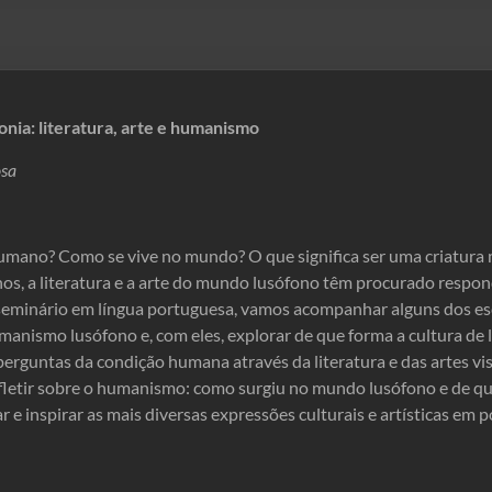
onia: literatura, arte e humanismo
osa
humano? Como se vive no mundo? O que significa ser uma criatura 
os, a literatura e a arte do mundo lusófono têm procurado respon
eminário em língua portuguesa, vamos acompanhar alguns dos escr
anismo lusófono e, com eles, explorar de que forma a cultura de
erguntas da condição humana através da literatura e das artes vis
fletir sobre o humanismo: como surgiu no mundo lusófono e de q
ar e inspirar as mais diversas expressões culturais e artísticas em 