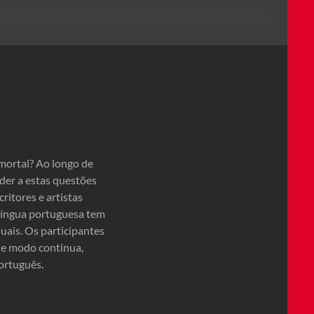
mortal? Ao longo de
der a estas questões
itores e artistas
 língua portuguesa tem
uais. Os participantes
ue modo continua,
português.