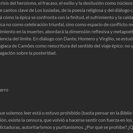
risis del heroísmo, el fracaso, el exilio y la desilusión como núcleos
 cantos clave de Los lusíadas, de la poesía religiosa y del diálogo c
 cómo la épica se confronta con la finitud, el sufrimiento y la caída
a no como celebración triunfal, sino como espacio de conflicto mor
imiento en la muerte», abordará la dimensión reflexiva y metapoéti
encia del límite. En diálogo con Dante, Homero y Virgilio, se estudi
legíaca de Camões como reescritura del sentido del viaje épico: no
gación sobre la posteridad.
arro
que solemos leer está o estuvo prohibido (basta pensar en la
Biblia
ón, existe la censura, que volvió a hacerse sentir con fuerza en los 
dictaduras, autoritarismos y puritanismos. ¿Por qué se prohíbe? ¿