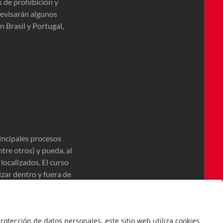
 de prohibición y
revisarán algunos
n Brasil y Portugal,
incipales procesos
tre otros) y pueda, al
localizados. El curso
izar dentro y fuera de
 serie de textos,
ntes ediciones de
 la era de los recursos