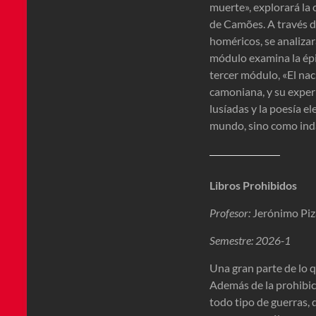
muerte», explorará la c
de Camões. A través de
homéricos, se analizará
módulo examina la épic
tercer módulo, «El nac
camoniana, y su experi
lusíadas y la poesía e
mundo, sino como inda
Libros Prohibidos
Profesor:
Jerónimo Piz
Semestre: 2026-1
Una gran parte de lo 
Además de la prohibici
todo tipo de guerras, 