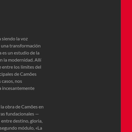
 siendo la voz
ra una transformación
 es un estudio de la
n la modernidad. Allí
entre los límites del
incipales de Camões
s casos, nos
ana incesantemente
ar la obra de Camões en
uras fundacionales —
entre destino, gloria,
El segundo módulo, «La