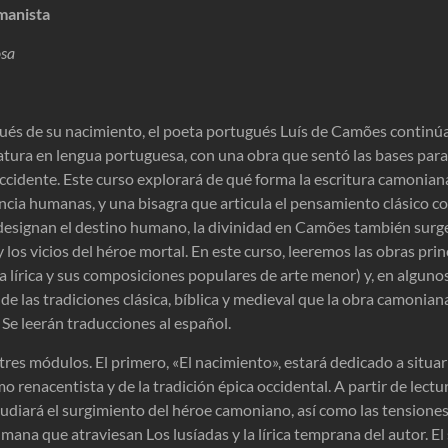
manista
osa
és de su nacimiento, el poeta portugués Luís de Camões continúa
eratura en lengua portuguesa, con una obra que sentó las bases pa
cidente. Este curso explorará de qué forma la escritura camoniana
encia humanas, y una bisagra que articula el pensamiento clásico co
designan el destino humano, la divinidad en Camões también surge 
 y los vicios del héroe mortal. En este curso, leeremos las obras pr
ía lírica y sus composiciones populares de arte menor) y, en alguno
de las tradiciones clásica, bíblica y medieval que la obra camoni
 Se leerán traducciones al español.
n tres módulos. El primero, «El nacimiento», estará dedicado a situ
 renacentista y de la tradición épica occidental. A partir de lect
studiará el surgimiento del héroe camoniano, así como las tensiones 
mana que atraviesan Los lusíadas y la lírica temprana del autor. 