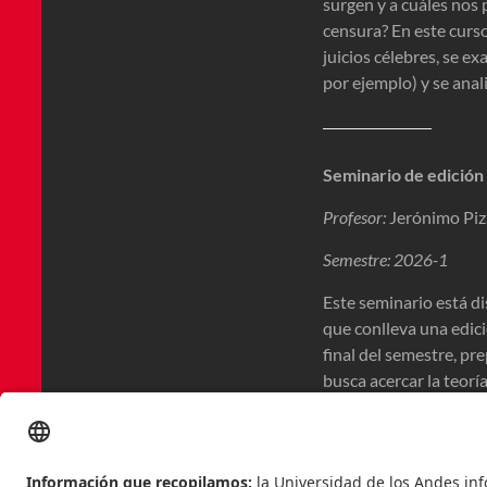
surgen y a cuáles nos
censura? En este curs
juicios célebres, se e
por ejemplo) y se anal
Seminario de edición
Profesor:
Jerónimo Piz
Semestre: 2026-1
Este seminario está d
que conlleva una edici
final del semestre, pr
busca acercar la teoría
una editorial. También
también suele condicio
textos hispánicos y no 
electrónicos) de la crít