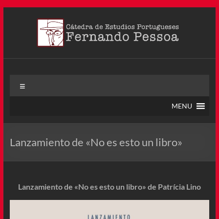
Saltar
al
contenido
Cátedra Pessoa
La Cátedra de Estudios Portugueses Fernando Pessoa fue
Menú
creada en agosto de 2011, tras la Semana de Portugal. Esta
Cátedra – la primera en Colombia y la cuarta en toda América
MENU
Latina
Lanzamiento de «No es esto un libro»
Lanzamiento de «No es esto un libro» de Patrícia Lino