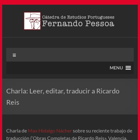
Saltar
al
contenido
Cátedra Pessoa
La Cátedra de Estudios Portugueses Fernando Pessoa fue
Menú
creada en agosto de 2011, tras la Semana de Portugal. Esta
Cátedra – la primera en Colombia y la cuarta en toda América
MENU
Latina
Charla: Leer, editar, traducir a Ricardo
Reis
Charla de
Max Hidalgo Nácher
sobre su reciente trabajo de
traducción (‘Obras Completas de Ricardo Reis», Valencia,