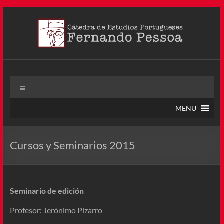
Saltar
al
contenido
Cátedra Pessoa
La Cátedra de Estudios Portugueses Fernando Pessoa fue
Menú
creada en agosto de 2011, tras la Semana de Portugal. Esta
Cátedra – la primera en Colombia y la cuarta en toda América
MENU
Latina
Cursos y Seminarios 2015
Seminario de edición
Profesor: Jerónimo Pizarro