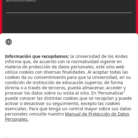
Literatura portuguesa: saudade
Profesor: Jerónimo Pizarro
Semestre: 2015-1
Este curso estará dedicado a la literatura de Portugal, la
cual vivió una época de esplendor renacentista que, en
parte, coincide con la época de las grandes navegaciones
marítimas (que afianzaron el sentimiento de la saudade), y
luego un nuevo período de esplendor en los siglos pasados,
los siglos de Antero de Quental, Eça de Queirós, Fernando
Pessoa, Jorge de Sena, Eduardo Lourenço y José Saramago.
Otros autores, de otros países y latitudes, también serán
estudiados bajo una perspectiva comparada siempre que se