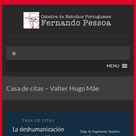
Saltar
al
contenido
Cátedra Pessoa
La Cátedra de Estudios Portugueses Fernando Pessoa fue
Menú
creada en agosto de 2011, tras la Semana de Portugal. Esta
Cátedra – la primera en Colombia y la cuarta en toda América
MENU
Latina
Casa de citas – Valter Hugo Mãe