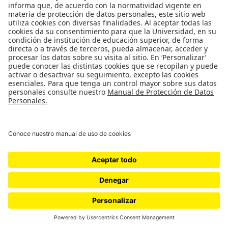
Cadeirão Voltaire
Blog de Sara Figuereido Costa sobre libros y lecturas.
Blogue do JL
Blog del Jornal de Letras, en el cual escriben, entre otros,
Francisca Cunha Rêgo, Maria Joao Martins, Rita Silva
Freire, Maria Leonor Nunes, Conceição Moura Mendes,
Manuel Halpern, Mariana Béu y Luís Ricardo Duarte.
Copyright © 2026
Cátedra Pessoa
. Todos los derechos reservados. Tema
Spacious
de ThemeGrill. Funciona con:
WordPress
.