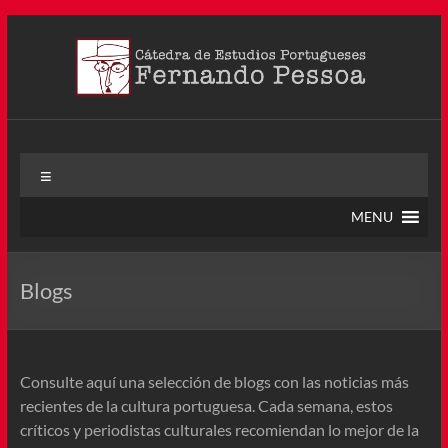
Saltar
al
contenido
Cátedra Pessoa
La Cátedra de Estudios Portugueses Fernando Pessoa fue
Menú
creada en agosto de 2011, tras la Semana de Portugal. Esta
Cátedra – la primera en Colombia y la cuarta en toda América
MENU
Latina
Blogs
Consulte aquí una selección de blogs con las noticias más
recientes de la cultura portuguesa. Cada semana, estos
críticos y periodistas culturales recomiendan lo mejor de la