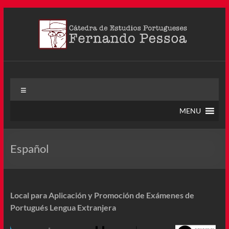
Saltar
al
contenido
Cátedra Pessoa
La Cátedra de Estudios Portugueses Fernando Pessoa fue
Menú
creada en agosto de 2011, tras la Semana de Portugal. Esta
Cátedra – la primera en Colombia y la cuarta en toda América
MENU
Latina
Español
Local para Aplicación y Promoción de Exámenes de
Portugués Lengua Extranjera