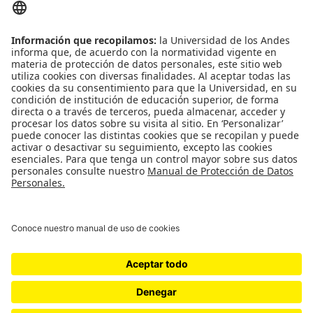
email: n.barbosa24
@uniandes.edu.co