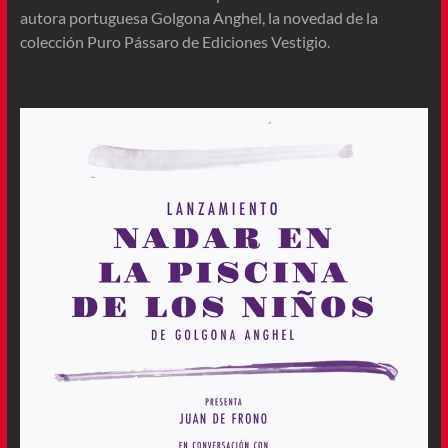
autora portuguesa Golgona Anghel, la novedad de la
colección Puro Pássaro de Ediciones Vestigio.