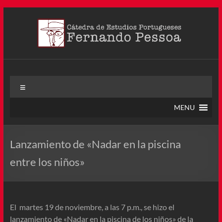
Saltar
al
contenido
Cátedra Pessoa
La Cátedra de Estudios Portugueses Fernando Pessoa fue
Menú
creada en agosto de 2011, tras la Semana de Portugal. Esta
Cátedra – la primera en Colombia y la cuarta en toda América
MENU
Latina
Lanzamiento de «Nadar en la piscina
entre los niños»
El martes 19 de noviembre, a las 7 p.m., se hizo el
lanzamiento de «Nadar en la piscina de los niños» de la