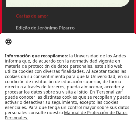
Cartas de amor
Edição de Jerónimo Pizarro
Se muitos conhecem Ofélia Queiroz, a quem foi
destinada a maior parte das cartas de amor de
Fernanda Pessoa, poucos sabem que no fim da
vida Pessoa se apaixonou por uma inglesa loira e
misteriosa, Madge Anderson, com quem também
trocou missivas.
Além de contar com a edição crítica e rigorosa de
Jerónimo Pizarro, o maior especialista nos
manuscritos do poeta, este volume revisa datas,
atualiza a grafia, situa as cartas na vida e obra de
Fernando Pessoa e vem acompanhado de novas
pistas e documentos, como os poemas que
integraram o epistolário amoroso, fac-símiles e