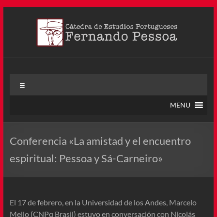
Saltar
al
contenido
Cátedra Pessoa
La Cátedra de Estudios Portugueses Fernando Pessoa fue
Menú
creada en agosto de 2011, tras la Semana de Portugal. Esta
Cátedra – la primera en Colombia y la cuarta en toda América
MENU
Latina
Conferencia «La amistad y el encuentro
espiritual: Pessoa y Sá-Carneiro»
El 17 de febrero, en la Universidad de los Andes, Marcelo
Mello (CNPq Brasil) estuvo en conversación con Nicolás