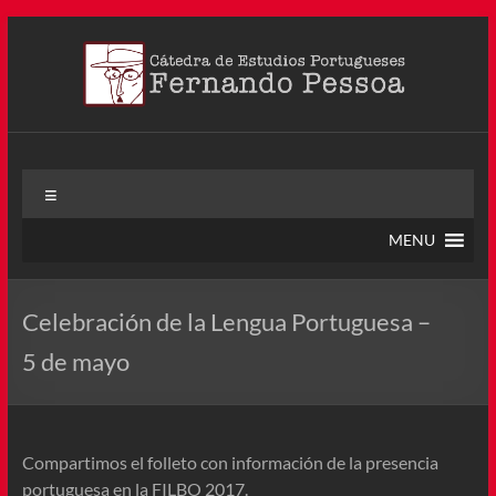
Saltar
al
contenido
Cátedra Pessoa
La Cátedra de Estudios Portugueses Fernando Pessoa fue
Menú
creada en agosto de 2011, tras la Semana de Portugal. Esta
Cátedra – la primera en Colombia y la cuarta en toda América
MENU
Latina
Celebración de la Lengua Portuguesa –
5 de mayo
Compartimos el folleto con información de la presencia
portuguesa en la FILBO 2017.