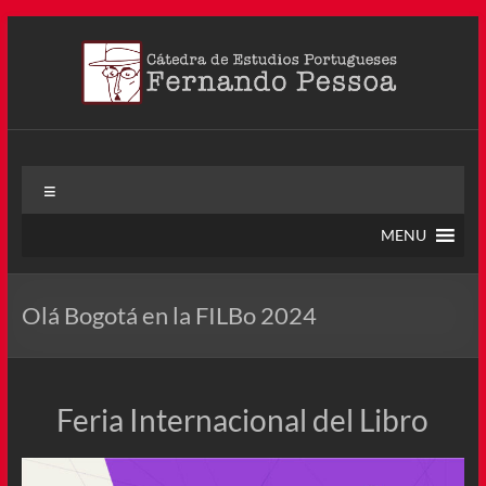
Saltar
al
contenido
Cátedra Pessoa
La Cátedra de Estudios Portugueses Fernando Pessoa fue
Menú
creada en agosto de 2011, tras la Semana de Portugal. Esta
Cátedra – la primera en Colombia y la cuarta en toda América
MENU
Latina
Olá Bogotá en la FILBo 2024
Feria Internacional del Libro