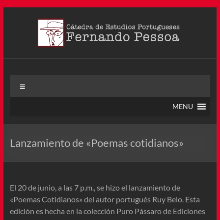
Saltar
al
contenido
Cátedra Pessoa
La Cátedra de Estudios Portugueses Fernando Pessoa fue
Menú
creada en agosto de 2011, tras la Semana de Portugal. Esta
Cátedra – la primera en Colombia y la cuarta en toda América
MENU
Latina
Lanzamiento de «Poemas cotidianos»
El 20 de junio, a las 7 p.m., se hizo el lanzamiento de
«Poemas Cotidianos» del autor portugués Ruy Belo. Esta
edición es hecha en la colección Puro Pássaro de Ediciones